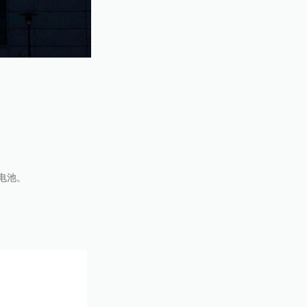
。
弃电池。