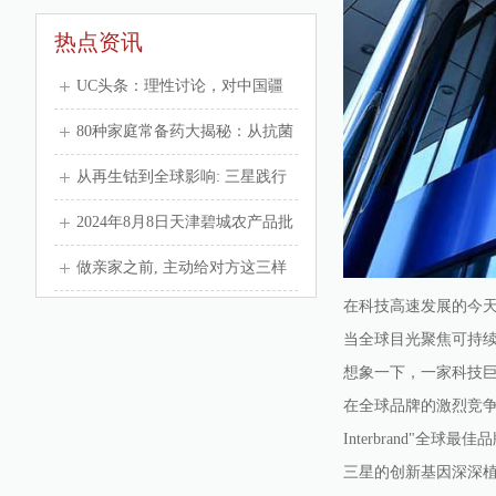
热点资讯
UC头条：理性讨论，对中国疆
域贡献最大的朝代！
80种家庭常备药大揭秘：从抗菌
到止痛，一网打尽！
从再生钴到全球影响: 三星践行
ESG的系统性变革之路
2024年8月8日天津碧城农产品批
发市场价格行情
做亲家之前, 主动给对方这三样
在科技高速发展的今
东西, 才是真的为儿女着想!
当全球目光聚焦可持
想象一下，一家科技
在全球品牌的激烈竞
Interbrand"
三星的创新基因深深