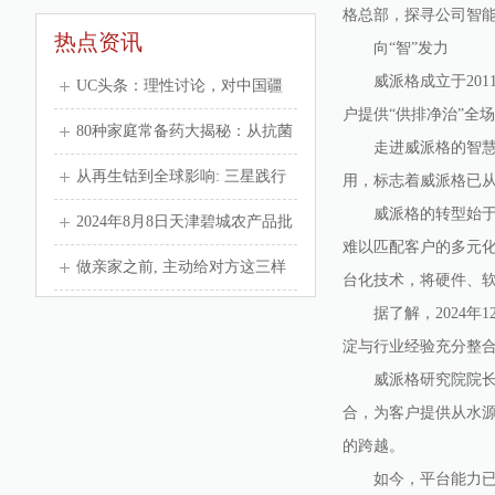
格总部，探寻公司智
热点资讯
向“智”发力
威派格成立于2011
UC头条：理性讨论，对中国疆
户提供“供排净治”全
域贡献最大的朝代！
80种家庭常备药大揭秘：从抗菌
走进威派格的智慧水
到止痛，一网打尽！
从再生钴到全球影响: 三星践行
用，标志着威派格已
威派格的转型始于对
ESG的系统性变革之路
2024年8月8日天津碧城农产品批
难以匹配客户的多元化
发市场价格行情
做亲家之前, 主动给对方这三样
台化技术，将硬件、
东西, 才是真的为儿女着想!
据了解，2024年1
淀与行业经验充分整
威派格研究院院长薛
合，为客户提供从水
的跨越。
如今，平台能力已成