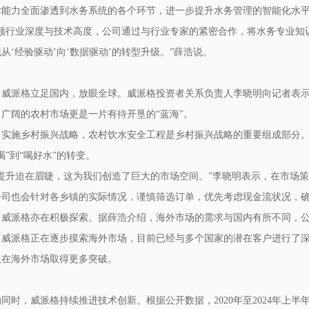
术能力全面渗透到水务系统的各个环节，进一步提升水务管理的智能化水
行业深度与技术高度，公司通过与行业专家的紧密合作，将水务专业知识
从‘经验驱动’向‘数据驱动’的转型升级。”薛浩说。
派格立足国内，放眼全球。威派格投资者关系负责人李晓明向记者表示
广阔的农村市场更是一片有待开垦的“蓝海”。
施乡村振兴战略，农村饮水安全工程是乡村振兴战略的重要组成部分。
”到“喝好水”的转变。
升迫在眉睫，这为我们创造了巨大的市场空间。”李晓明表示，在市场策
公司也会针对各乡镇的实际情况，谨慎筛选订单，优先考虑现金流状况，
派格亦在积极探索。据薛浩介绍，海外市场的需求与国内有所不同，公
派格正在逐步摸索海外市场，目前已经与多个国家的潜在客户进行了深
取在海外市场取得更多突破。
威派格持续推进技术创新。根据公开数据，2020年至2024年上半年，威派格