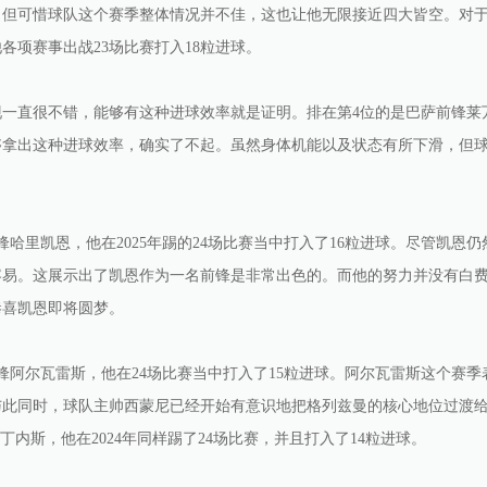
。但可惜球队这个赛季整体情况并不佳，这也让他无限接近四大皆空。对于
各项赛事出战23场比赛打入18粒进球。
一直很不错，能够有这种进球效率就是证明。排在第4位的是巴萨前锋莱万
够拿出这种进球效率，确实了不起。虽然身体机能以及状态有所下滑，但
锋哈里凯恩，他在2025年踢的24场比赛当中打入了16粒进球。尽管凯
容易。这展示出了凯恩作为一名前锋是非常出色的。而他的努力并没有白
恭喜凯恩即将圆梦。
锋阿尔瓦雷斯，他在24场比赛当中打入了15粒进球。阿尔瓦雷斯这个赛
与此同时，球队主帅西蒙尼已经开始有意识地把格列兹曼的核心地位过渡
丁内斯，他在2024年同样踢了24场比赛，并且打入了14粒进球。