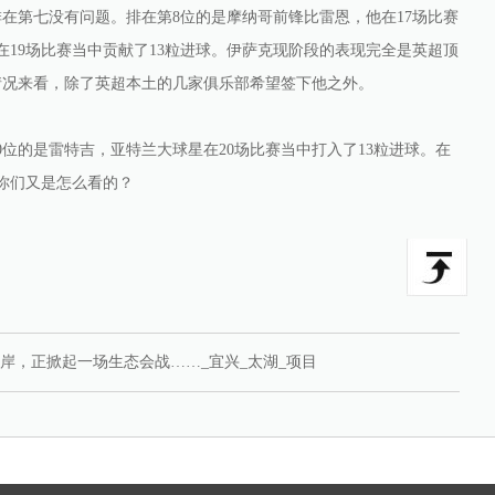
在第七没有问题。排在第8位的是摩纳哥前锋比雷恩，他在17场比赛
在19场比赛当中贡献了13粒进球。伊萨克现阶段的表现完全是英超顶
情况来看，除了英超本土的几家俱乐部希望签下他之外。
位的是雷特吉，亚特兰大球星在20场比赛当中打入了13粒进球。在
，你们又是怎么看的？
岸，正掀起一场生态会战……_宜兴_太湖_项目