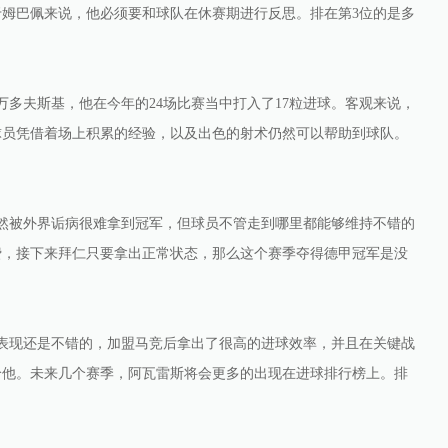
姆巴佩来说，他必须要和球队在休赛期进行反思。排在第3位的是多
多夫斯基，他在今年的24场比赛当中打入了17粒进球。客观来说，
球员凭借着场上积累的经验，以及出色的射术仍然可以帮助到球队。
恩仍然被外界诟病很难拿到冠军，但球员不管走到哪里都能够维持不错的
费，接下来拜仁只要拿出正常状态，那么这个赛季夺得德甲冠军是没
季表现还是不错的，加盟马竞后拿出了很高的进球效率，并且在关键战
给他。未来几个赛季，阿瓦雷斯将会更多的出现在进球排行榜上。排