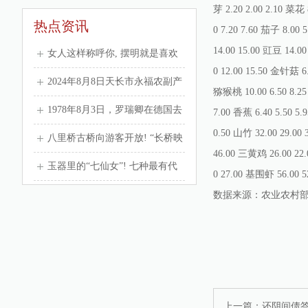
芽 2.20 2.00 2.10 菜花
热点资讯
0 7.20 7.60 茄子 8.00 
14.00 15.00 豇豆 14.0
女人这样称呼你, 摆明就是喜欢
0 12.00 15.50 金针菇 6.
你, 别听不出来!
2024年8月8日天长市永福农副产
猕猴桃 10.00 6.50 8.25 
品批发市场价格行情
1978年8月3日，罗瑞卿在德国去
7.00 香蕉 6.40 5.50 5.
0.50 山竹 32.00 29.00 
世，消息传来之后，邓小平悲痛
八里桥古桥向游客开放! “长桥映
46.00 三黄鸡 26.00 22.0
难当，
月”美景完整再现!
玉器里的“七仙女”! 七种最有代
0 27.00 基围虾 56.00 5
表性的文玩玉石!
数据来源：农业农村
上一篇：
还阴间债